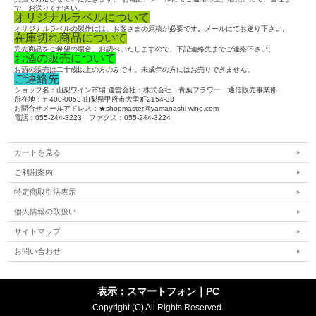
で、お送りください。
オリジナルラベルについて
オリジナルラベルの製作には、お客さまの原稿が必要です。メールにてお送り下さい。
在庫切れ商品について
完売商品をご希望の場合、お調べいたしますので、下記連絡先までご連絡下さい。
お酒の販売について
お酒の販売は二十歳以上の方のみです。未成年の方にはお売りできません。
ご連絡先
ショップ名：山梨ワイン市場 運営会社：株式会社 青葉フラワー 通信販売事業部
所在地：〒400-0053 山梨県甲府市大里町2154-33
お問合せメールアドレス：★shopmaster@yamanashi-wine.com
電話：055-244-3223 ファクス：055-244-3224
カートを見る
ご利用案内
特定商取引法表示
個人情報の取扱い
サイトマップ
お問い合わせ
表示：スマートフォン｜
PC
Copyright (C) All Rights Reserved.