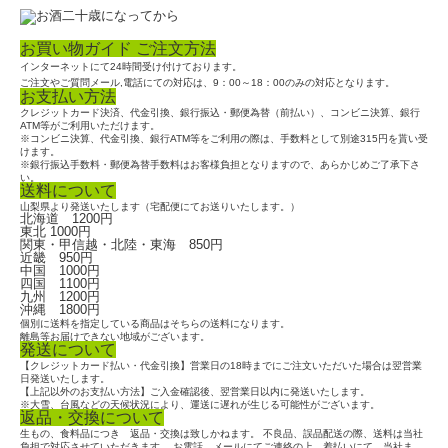
お買い物ガイド ご注文方法
インターネットにて24時間受け付けております。
ご注文やご質問メール,電話にての対応は、9：00～18：00のみの対応となります。
お支払い方法
クレジットカード決済、代金引換、銀行振込・郵便為替（前払い）、コンビニ決算、銀行
ATM等がご利用いただけます。
※コンビニ決算、代金引換、銀行ATM等をご利用の際は、手数料として別途315円を貰い受
けます。
※銀行振込手数料・郵便為替手数料はお客様負担となりますので、あらかじめご了承下さ
い。
送料について
山梨県より発送いたします（宅配便にてお送りいたします。）
北海道 1200円
東北 1000円
関東・甲信越・北陸・東海 850円
近畿 950円
中国 1000円
四国 1100円
九州 1200円
沖縄 1800円
個別に送料を指定している商品はそちらの送料になります。
離島等お届けできない地域がございます。
発送について
【クレジットカード払い・代金引換】営業日の18時までにご注文いただいた場合は翌営業
日発送いたします。
【上記以外のお支払い方法】ご入金確認後、翌営業日以内に発送いたします。
※大雪、台風などの天候状況により、運送に遅れが生じる可能性がございます。
返品・交換について
生もの、食料品につき 返品・交換は致しかねます。 不良品、誤品配送の際、送料は当社
負担で対応させていただきます。 お電話、メールにてご連絡の上、着払いにて、当社ま