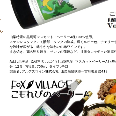
ら
から
山梨特産の黒葡萄マスカット・ベーリーA種100％使用。
ステンレスタンクにて醗酵、タンク内熟成。輝くルビー色。チェリー
な渋味が広がる、軽やかな味わいの赤ワインです。
すき焼き、鶏の照り焼き、サンマの蒲焼など、甘辛タレを使った家庭
品目:果実酒 原材料名：ぶどう(山梨県産 マスカットベーリーA)/酸
分:12％ 内容量:750ml タイプ:辛口
製造者;アルプスワイン株式会社 山梨県笛吹市一宮町狐新居418