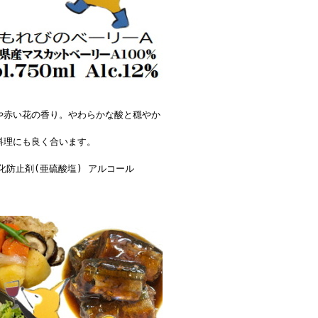
や赤い花の香り。やわらかな酸と穏やか
料理にも良く合います。
化防止剤(亜硫酸塩) アルコール