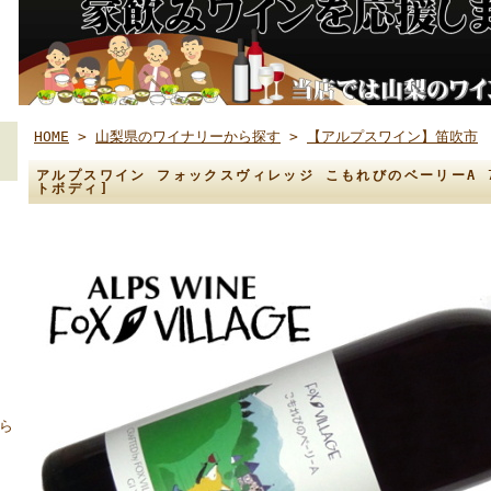
HOME
>
山梨県のワイナリーから探す
>
【アルプスワイン】笛吹市
アルプスワイン フォックスヴィレッジ こもれびのベーリーA 75
トボディ]
ら