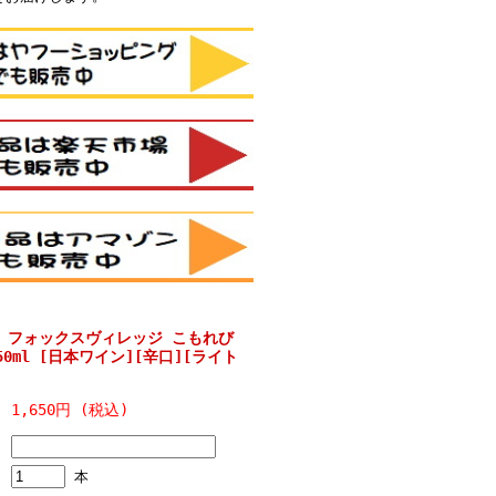
 フォックスヴィレッジ こもれび
50ml [日本ワイン][辛口][ライト
1,650円 (税込)
本