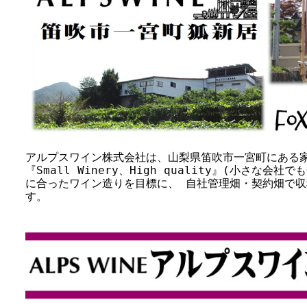
アルプスワイン株式会社は、山梨県笛吹市一宮町にある
『Small Winery、High quality』(小さな
に合ったワイン造りを目標に、 自社管理畑・契約畑で
す。