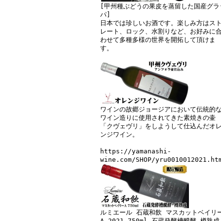
[甲州種ぶどうの果皮を蒸留した国産グラ
パ]
日本では珍しいお酒です。楽しみ方はス
レート、ロック、水割りなど、お好みに
わせて多種多様の世界を開拓して頂けま
す。
ワインの故郷ジョージアにおいて伝統的
ワイン造りに使用されてきた素焼きの壷
「クヴェヴリ」をしようして仕込んだオ
ンジワイン。
https://yamanashi-
wine.com/SHOP/yru0010012021.ht
ルミエール 石蔵和飲 マスカットベイリ
A 2021 750ml 石蔵発酵槽醗酵 樽熟成