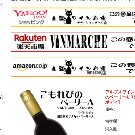
ッ
ト
合
な
レ
アルプスワイン
のベーリーA 7
ml
ボディ]
価格:
備考欄:
購入数:
ー