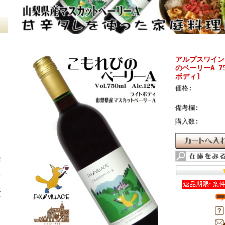
アルプスワイン
のベーリーA 7
ボディ]
価格:
備考欄:
購入数:
イ
味
ろ
説
介