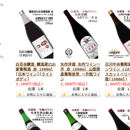
ら
ら
から
白百合醸造 醸造家のお
矢作洋酒 矢作ワイン一
日川中央葡萄
家葡萄酒 赤 1800ml
升 赤 1800ml 山梨県
ンワイン LIA
[日本ワイン][ライト
産葡萄使用 一升瓶ワイ
スカットベリー
ボディ]
ン
瓶(1800ml)
3,300円(税込)
3,000円(税込)
2,400円(税込
在庫 1本
在庫 1本
在庫 