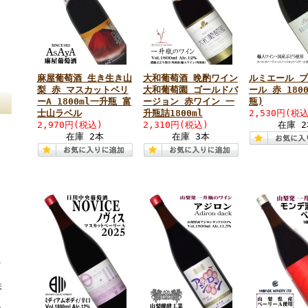
麻屋葡萄酒 生き生き山
大和葡萄酒 晩酌ワイン
ルミエール 
梨 赤 マスカットベリ
大和葡萄園 ゴールドバ
ール 赤 180
ーA 1800ml一升瓶 富
ージョン 赤ワイン 一
瓶)
士山ラベル
升瓶詰1800ml
2,530円(税込
2,970円(税込)
2,310円(税込)
在庫 
在庫 2本
在庫 3本
イ
味
ろ