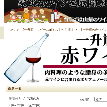
HOME
>
【一升瓶・マグナムボトル】から探す
> 【一升瓶の赤ワイ
商品一覧
説明付き
/ 写真のみ
並び順：
1件～22件 （全22件）