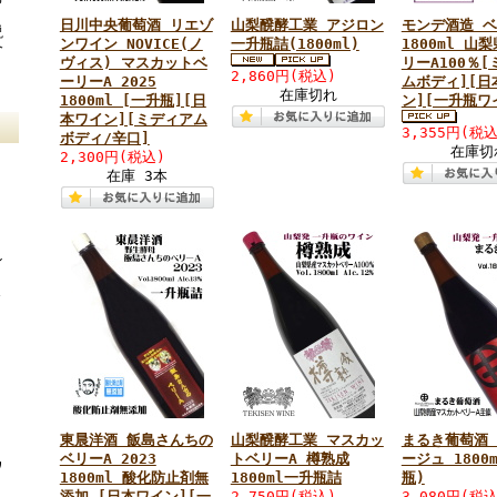
日川中央葡萄酒 リエゾ
山梨醗酵工業 アジロン
モンデ酒造 ベ
説
ンワイン NOVICE(ノ
一升瓶詰(1800ml)
1800ml 山
介
ヴィス) マスカットベ
リーA100％
2,860円(税込)
ーリーA 2025
ムボディ][日
在庫切れ
1800ml [一升瓶][日
ン][一升瓶ワ
本ワイン][ミディアム
3,355円(税込
ボディ/辛口]
在庫切
2,300円(税込)
在庫 3本
ン
さ
東晨洋酒 飯島さんちの
山梨醗酵工業 マスカッ
まるき葡萄酒
ト
ベリーA 2023
トベリーA 樽熟成
ージュ 1800
ワ
1800ml 酸化防止剤無
1800ml一升瓶詰
瓶)
添加 [日本ワイン][一
2,750円(税込)
3,080円(税込