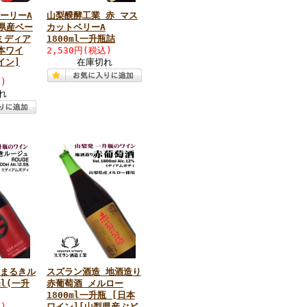
ーリーA
山梨醗酵工業 赤 マス
梨県産ベー
カットベリーA
[ミディア
1800ml一升瓶詰
本ワイ
2,530円(税込)
イン]
在庫切れ
)
れ
 まるきル
スズラン酒造 地酒造り
ml(一升
赤葡萄酒 メルロー
1800ml一升瓶 [日本
)
ワイン][山梨県産ぶど