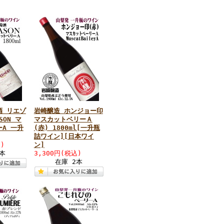
酒 リエゾ
岩崎醸造 ホンジョー印
SON マ
マスカットベリーＡ
A 一升
(赤) 1800ml[一升瓶
詰ワイン][日本ワイ
)
ン]
1本
3,300円(税込)
在庫 2本