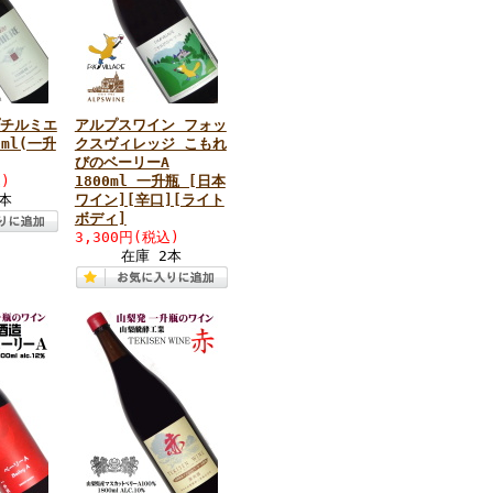
プチルミエ
アルプスワイン フォッ
0ml(一升
クスヴィレッジ こもれ
びのベーリーA
)
1800ml 一升瓶 [日本
2本
ワイン][辛口][ライト
ボディ]
3,300円(税込)
在庫 2本