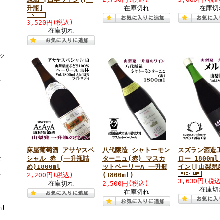
升瓶]
在庫切れ
在庫切
3,520円(税込)
在庫切れ
ッ
ト
合
麻屋葡萄酒 アサヤスペ
八代醸造 シャトーモン
スズラン酒造
な
シャル 赤 (一升瓶詰
ターニュ(赤) マスカ
ロー 1800m
め)1800ml
ットベーリーA 一升瓶
イン][山梨県
レ
2,200円(税込)
(1800ml)
3,630円(税込
在庫切れ
2,500円(税込)
在庫切
在庫切れ
ml