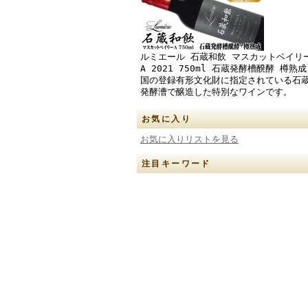
ルミエール 石蔵和飲 マスカットベイリ
A 2021 750ml 石蔵発酵槽醗酵 樽熟成
国の登録有形文化財に指定されている石
発酵漕で醸造した特別なワインです。
お気に入り
お気に入りリストを見る
注目キーワード