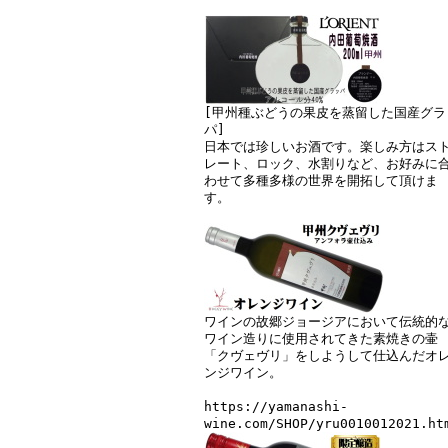
[甲州種ぶどうの果皮を蒸留した国産グラ
パ]
日本では珍しいお酒です。楽しみ方はス
レート、ロック、水割りなど、お好みに
わせて多種多様の世界を開拓して頂けま
す。
ワインの故郷ジョージアにおいて伝統的
ワイン造りに使用されてきた素焼きの壷
「クヴェヴリ」をしようして仕込んだオ
ンジワイン。
https://yamanashi-
wine.com/SHOP/yru0010012021.ht