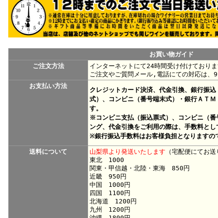
お買い物ガイド
ご注文方法
インターネットにて24時間受け付けておりま
ご注文やご質問メール,電話にての対応は、9
お支払い方法
クレジットカード決済、代金引換、銀行振込
式）、コンビニ（番号端末式）・銀行ＡＴＭ
す。
※コンビニ支払（振込票式）、コンビニ（番
ング、代金引換をご利用の際は、手数料として
※銀行振込手数料はお客様負担となりますの
送料について
山梨県より発送いたします
（宅配便にてお送
東北 1000
関東・甲信越・北陸・東海 850円
近畿 950円
中国 1000円
四国 1100円
北海道 1200円
九州 1200円
沖縄 1800円