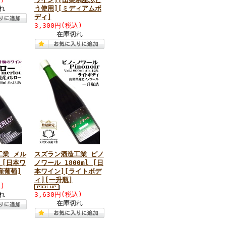
れ
う使用][ミディアムボ
ディ]
3,300円(税込)
在庫切れ
工業 メル
スズラン酒造工業 ピノ
l [日本ワ
ノワール 1800ml [日
産葡萄]
本ワイン][ライトボデ
ィ][一升瓶]
)
れ
3,630円(税込)
在庫切れ