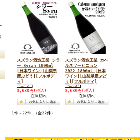
ー
蔵
スズラン酒造工業 シラ
スズラン酒造工業 カベ
ー Syrah 1800ml
ルネソービニョン
[日本ワイン][山梨県
2022 1800ml [日本
産ぶどう][フルボデ
ワイン][山梨県産ぶど
ィ]
う][フルボディ]
3,630円(税込)
3,630円(税込)
在庫切れ
在庫切れ
1件～22件 （全22件）