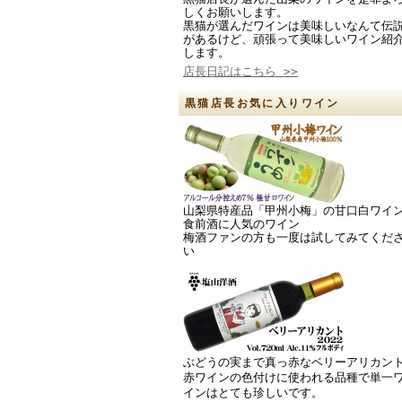
しくお願いします。
黒猫が選んだワインは美味しいなんて伝
があるけど、頑張って美味しいワイン紹
します。
店長日記はこちら >>
黒猫店長お気に入りワイン
山梨県特産品「甲州小梅」の甘口白ワイ
食前酒に人気のワイン
梅酒ファンの方も一度は試してみてくだ
い
ぶどうの実まで真っ赤なベリーアリカン
赤ワインの色付けに使われる品種で単一
インはとても珍しいです。