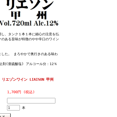
用し、タンク１本１本に細心の注意を払
クのある旨味が特徴のやや辛口のワイン
ました。 まろやかで奥行きのある味わ
防止剤(亜硫酸塩) アルコール分：12％
リエゾンワイン LIAISON 甲州
1,700円 (税込)
本