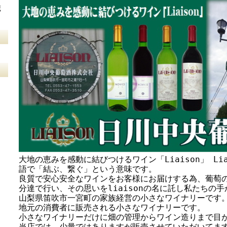
蔵
大地の恵みを感動に結びつけるワイン「Liaison」 Li
語で「結ぶ、繋ぐ」という意味です。
良質で安心安全なワインをお客様にお届けする為、葡萄
分達で行い、その思いをliaisonの名に託し私たちの
山梨県笛吹市一宮町の家族経営の小さなワイナリーです
地元の消費者に販売される小さなワイナリーです。
小さなワイナリーだけに畑の管理からワイン造りまで目
当店では、少量ではありますが販売させていただいてま