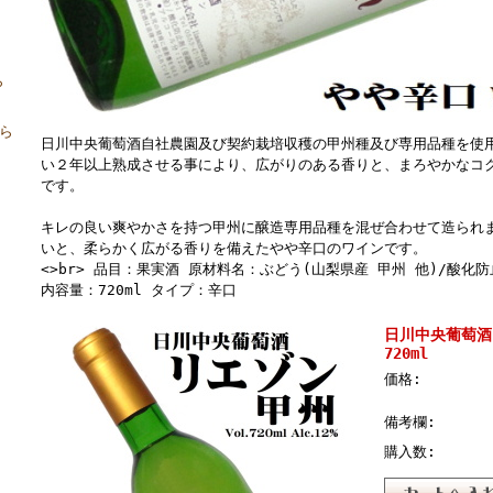
ら
から
日川中央葡萄酒自社農園及び契約栽培収穫の甲州種及び専用品種を使
い２年以上熟成させる事により、広がりのある香りと、まろやかなコ
です。
キレの良い爽やかさを持つ甲州に醸造専用品種を混ぜ合わせて造られ
いと、柔らかく広がる香りを備えたやや辛口のワインです。
<>br> 品目：果実酒 原材料名：ぶどう(山梨県産 甲州 他)/酸化
内容量：720ml タイプ：辛口
日川中央葡萄酒 
720ml
価格:
備考欄:
購入数: