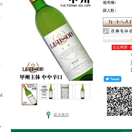
備考欄:
ッ
購入数:
ト
合
な
レ
ml
拡大表示
ー