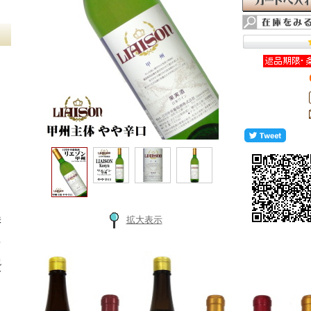
イ
味
拡大表示
ろ
説
介