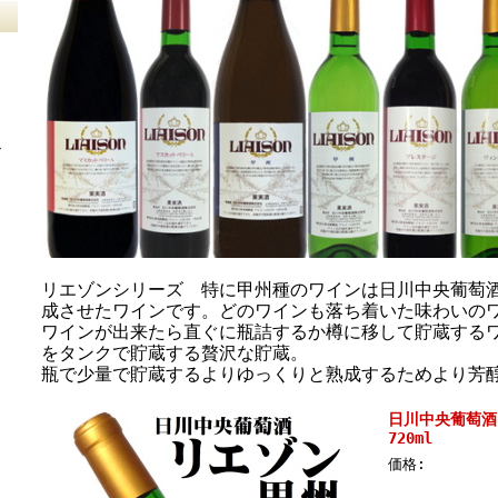
ン
さ
リエゾンシリーズ 特に甲州種のワインは日川中央葡萄
成させたワインです。どのワインも落ち着いた味わいの
ワインが出来たら直ぐに瓶詰するか樽に移して貯蔵する
ト
をタンクで貯蔵する贅沢な貯蔵。
ワ
瓶で少量で貯蔵するよりゆっくりと熟成するためより芳
日川中央葡萄酒 
720ml
価格: