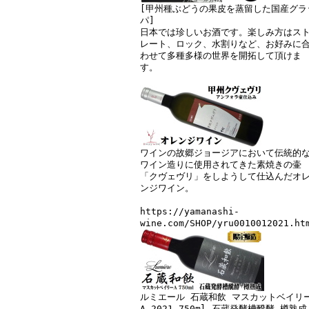
[甲州種ぶどうの果皮を蒸留した国産グラ
パ]
日本では珍しいお酒です。楽しみ方はス
レート、ロック、水割りなど、お好みに
わせて多種多様の世界を開拓して頂けま
す。
ワインの故郷ジョージアにおいて伝統的
ワイン造りに使用されてきた素焼きの壷
「クヴェヴリ」をしようして仕込んだオ
ンジワイン。
https://yamanashi-
wine.com/SHOP/yru0010012021.ht
ルミエール 石蔵和飲 マスカットベイリ
A 2021 750ml 石蔵発酵槽醗酵 樽熟成