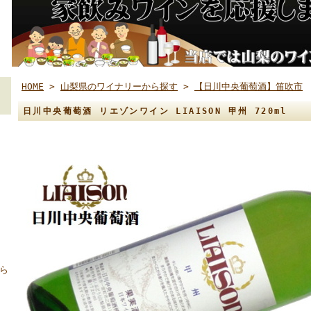
HOME
>
山梨県のワイナリーから探す
>
【日川中央葡萄酒】笛吹市
日川中央葡萄酒 リエゾンワイン LIAISON 甲州 720ml
ら