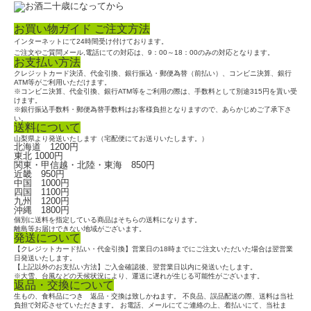
お買い物ガイド ご注文方法
インターネットにて24時間受け付けております。
ご注文やご質問メール,電話にての対応は、9：00～18：00のみの対応となります。
お支払い方法
クレジットカード決済、代金引換、銀行振込・郵便為替（前払い）、コンビニ決算、銀行
ATM等がご利用いただけます。
※コンビニ決算、代金引換、銀行ATM等をご利用の際は、手数料として別途315円を貰い受
けます。
※銀行振込手数料・郵便為替手数料はお客様負担となりますので、あらかじめご了承下さ
い。
送料について
山梨県より発送いたします（宅配便にてお送りいたします。）
北海道 1200円
東北 1000円
関東・甲信越・北陸・東海 850円
近畿 950円
中国 1000円
四国 1100円
九州 1200円
沖縄 1800円
個別に送料を指定している商品はそちらの送料になります。
離島等お届けできない地域がございます。
発送について
【クレジットカード払い・代金引換】営業日の18時までにご注文いただいた場合は翌営業
日発送いたします。
【上記以外のお支払い方法】ご入金確認後、翌営業日以内に発送いたします。
※大雪、台風などの天候状況により、運送に遅れが生じる可能性がございます。
返品・交換について
生もの、食料品につき 返品・交換は致しかねます。 不良品、誤品配送の際、送料は当社
負担で対応させていただきます。 お電話、メールにてご連絡の上、着払いにて、当社ま