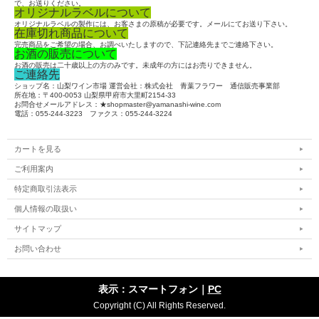
で、お送りください。
オリジナルラベルについて
オリジナルラベルの製作には、お客さまの原稿が必要です。メールにてお送り下さい。
在庫切れ商品について
完売商品をご希望の場合、お調べいたしますので、下記連絡先までご連絡下さい。
お酒の販売について
お酒の販売は二十歳以上の方のみです。未成年の方にはお売りできません。
ご連絡先
ショップ名：山梨ワイン市場 運営会社：株式会社 青葉フラワー 通信販売事業部
所在地：〒400-0053 山梨県甲府市大里町2154-33
お問合せメールアドレス：★shopmaster@yamanashi-wine.com
電話：055-244-3223 ファクス：055-244-3224
カートを見る
ご利用案内
特定商取引法表示
個人情報の取扱い
サイトマップ
お問い合わせ
表示：スマートフォン｜
PC
Copyright (C) All Rights Reserved.