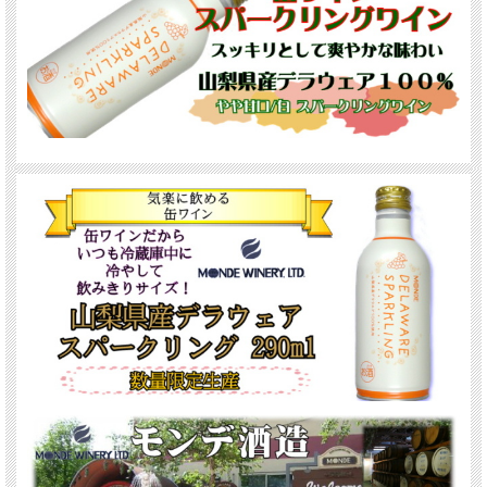
品目：果実酒(発泡性) 原材料名：ぶどう(山梨県産デラウェア) 酸化防止剤(亜硫
酸塩)炭酸ガス含有 アルコール分：9% 内容量：290ml タイプ：やや甘口 飲み
頃：５℃～８℃ 製造者：モンデ酒造株式会社 山梨県笛吹市石和町市部476