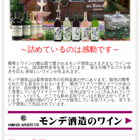
～詰めているのは感動です～
葡萄とワインの郷山梨で愛されるモンデ酒造はさまざまな ワインや
リキュール、清涼飲料水等を造っています。 富士や南アルプスを仰
ぎ今日も 美味しいワインが生まれます。
モンデ酒造は山梨県笛吹市の石和温泉の中にあります。観光の際寄
られた方も居るかとおもいます。 観光ワイナリー的イメージがあり
ますが、自社畑を所有し、各ワインコンテストでも入賞ワインを多
く受賞しているワイナリーです。 近年は缶ワインに力を入れていて
います。いつでも、どこでも飲める缶ワインは人気が上がってきて
います。 山梨の他のワイナリーが販売している缶ワインも、全てモ
ンデ酒造にて缶詰されています。