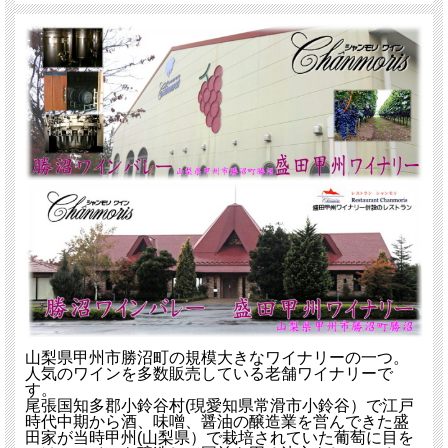
山梨県甲州市勝沼町の規模大きなワイナリーの一つ。
人気のワインを多数販売している老舗ワイナリーで
す。
尾張国知多郡小鈴谷村(現愛知県常滑市小鈴谷）で江戸
時代中期から酒、味噌、醤油の醸造業を営んできた盛
田家が当時甲州(山梨県）で栽培されていた葡萄に目を