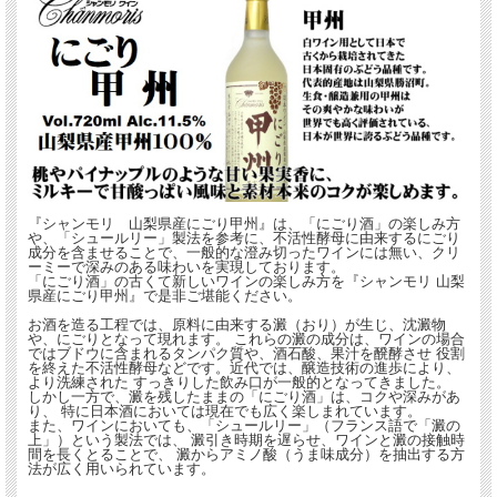
甲州種は、1200年以上前から栽培されているといわれる
歴史のある品種です。
このワインは厳選した山梨県産甲州種ぶどうを使用し、
最適なブレンドを施したにごりワインです。
白桃やパイナップルのような甘い果実香に、ミルキーで
甘酸っぱい風味と素材本来のコクが楽しめます。
品目:果実酒 原材料:ぶどう(山梨県産甲州種)/酸化防止剤
『シャンモリ 山梨県産にごり甲州』は、「にごり酒」の楽しみ方
(亜硫酸塩) アルコール分:11.5％ 内容量:720ml タイプ:や
や、「シュールリー」製法を参考に、不活性酵母に由来するにごり
成分を含ませることで、一般的な澄み切ったワインには無い、クリ
や甘口 さわやか 飲み頃：7～9℃
ーミーで深みのある味わいを実現しております。
「にごり酒」の古くて新しいワインの楽しみ方を『シャンモリ 山梨
製造者：盛田甲州ワイナリー株式会社 山梨県甲州市勝沼
県産にごり甲州』で是非ご堪能ください。
町勝沼2842
お酒を造る工程では、原料に由来する澱（おり）が生じ、沈澱物
や、にごりとなって現れます。 これらの澱の成分は、ワインの場合
ではブドウに含まれるタンパク質や、酒石酸、果汁を醗酵させ 役割
を終えた不活性酵母などです。近代では、醸造技術の進歩により、
より洗練された すっきりした飲み口が一般的となってきました。
しかし一方で、澱を残したままの「にごり酒」は、コクや深みがあ
り、 特に日本酒においては現在でも広く楽しまれています。
また、ワインにおいても、「シュールリー」（フランス語で「澱の
上」）という製法では、 澱引き時期を遅らせ、ワインと澱の接触時
間を長くとることで、 澱からアミノ酸（うま味成分）を抽出する方
法が広く用いられています。