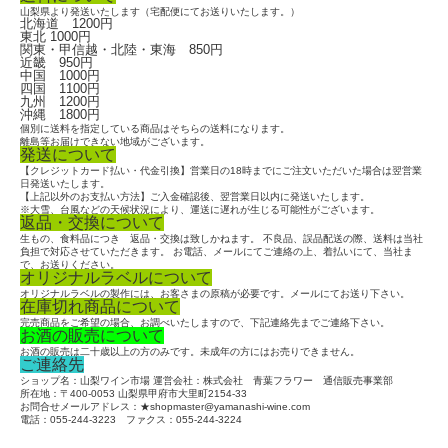
山梨県より発送いたします（宅配便にてお送りいたします。）
北海道 1200円
東北 1000円
関東・甲信越・北陸・東海 850円
近畿 950円
中国 1000円
四国 1100円
九州 1200円
沖縄 1800円
個別に送料を指定している商品はそちらの送料になります。
離島等お届けできない地域がございます。
発送について
【クレジットカード払い・代金引換】営業日の18時までにご注文いただいた場合は翌営業
日発送いたします。
【上記以外のお支払い方法】ご入金確認後、翌営業日以内に発送いたします。
※大雪、台風などの天候状況により、運送に遅れが生じる可能性がございます。
返品・交換について
生もの、食料品につき 返品・交換は致しかねます。 不良品、誤品配送の際、送料は当社
負担で対応させていただきます。 お電話、メールにてご連絡の上、着払いにて、当社ま
で、お送りください。
オリジナルラベルについて
オリジナルラベルの製作には、お客さまの原稿が必要です。メールにてお送り下さい。
在庫切れ商品について
完売商品をご希望の場合、お調べいたしますので、下記連絡先までご連絡下さい。
お酒の販売について
お酒の販売は二十歳以上の方のみです。未成年の方にはお売りできません。
ご連絡先
ショップ名：山梨ワイン市場 運営会社：株式会社 青葉フラワー 通信販売事業部
所在地：〒400-0053 山梨県甲府市大里町2154-33
お問合せメールアドレス：★shopmaster@yamanashi-wine.com
電話：055-244-3223 ファクス：055-244-3224