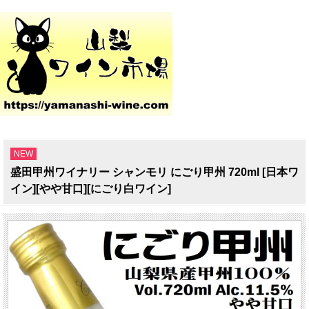
NEW
盛田甲州ワイナリー シャンモリ にごり甲州 720ml [日本ワ
イン][やや甘口][にごり白ワイン]